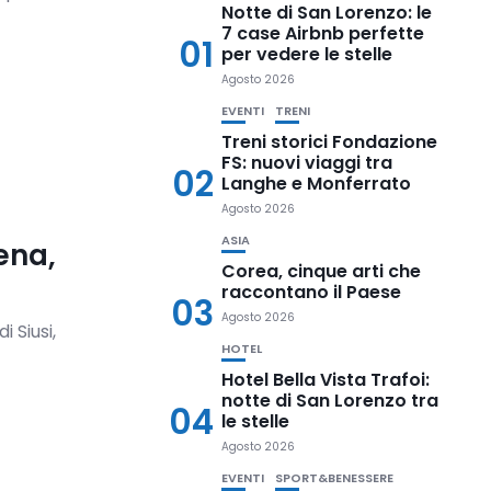
Notte di San Lorenzo: le
7 case Airbnb perfette
01
per vedere le stelle
Agosto 2026
EVENTI
TRENI
Treni storici Fondazione
FS: nuovi viaggi tra
02
Langhe e Monferrato
Agosto 2026
ASIA
ena,
Corea, cinque arti che
raccontano il Paese
03
Agosto 2026
i Siusi,
HOTEL
Hotel Bella Vista Trafoi:
notte di San Lorenzo tra
04
le stelle
Agosto 2026
EVENTI
SPORT&BENESSERE