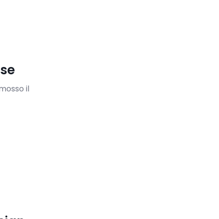
lse
mosso il