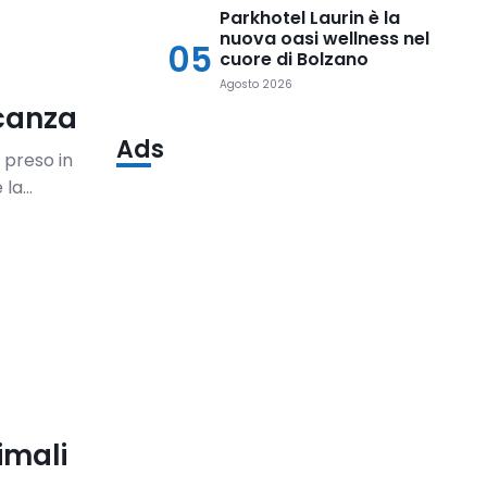
Parkhotel Laurin è la
nuova oasi wellness nel
05
cuore di Bolzano
Agosto 2026
acanza
Ads
 preso in
la...
imali