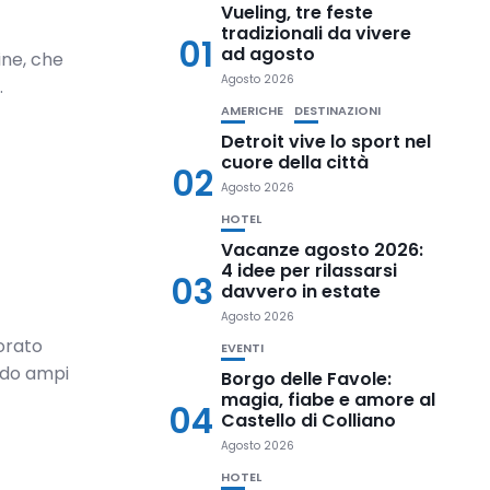
Vueling, tre feste
tradizionali da vivere
01
ad agosto
ine, che
Agosto 2026
.
AMERICHE
DESTINAZIONI
Detroit vive lo sport nel
cuore della città
02
Agosto 2026
HOTEL
Vacanze agosto 2026:
4 idee per rilassarsi
03
davvero in estate
Agosto 2026
orato
EVENTI
ndo ampi
Borgo delle Favole:
magia, fiabe e amore al
04
Castello di Colliano
Agosto 2026
HOTEL