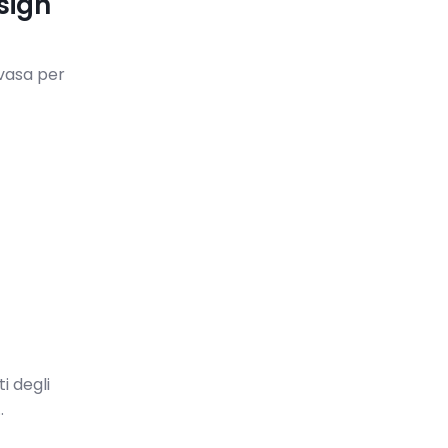
sign
nvasa per
i degli
.