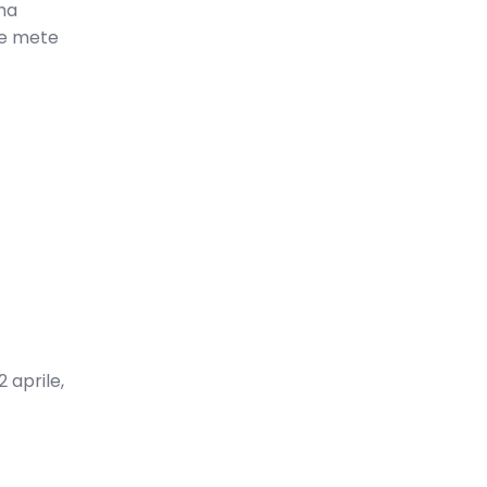
ha
le mete
2 aprile,