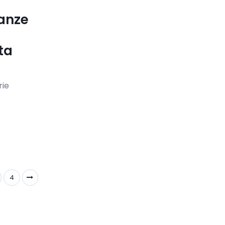
anze
ta
rie
4