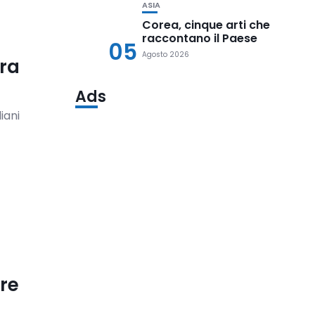
ASIA
Corea, cinque arti che
raccontano il Paese
05
Agosto 2026
era
Ads
iani
re