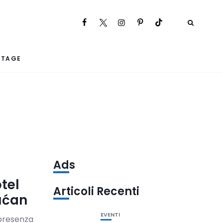
RTAGE
Ads
otel
Articoli Recenti
Bućan
EVENTI
 presenza