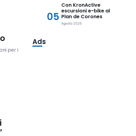
Con KronActive
escursioni e-bike al
05
Plan de Corones
Agosto 2026
no
Ads
oni per i
i
”