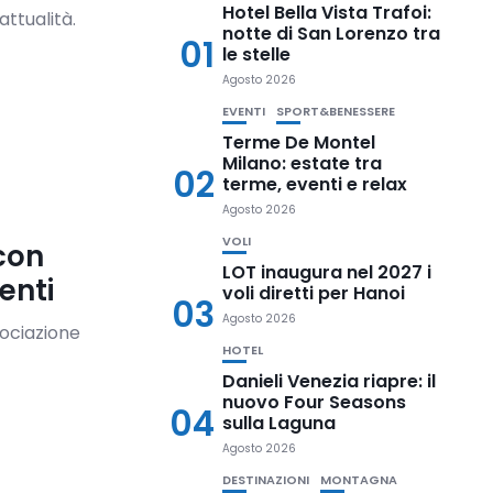
Hotel Bella Vista Trafoi:
ttualità.
notte di San Lorenzo tra
01
le stelle
Agosto 2026
EVENTI
SPORT&BENESSERE
Terme De Montel
Milano: estate tra
02
terme, eventi e relax
Agosto 2026
VOLI
con
LOT inaugura nel 2027 i
enti
voli diretti per Hanoi
03
Agosto 2026
sociazione
HOTEL
Danieli Venezia riapre: il
nuovo Four Seasons
04
sulla Laguna
Agosto 2026
DESTINAZIONI
MONTAGNA