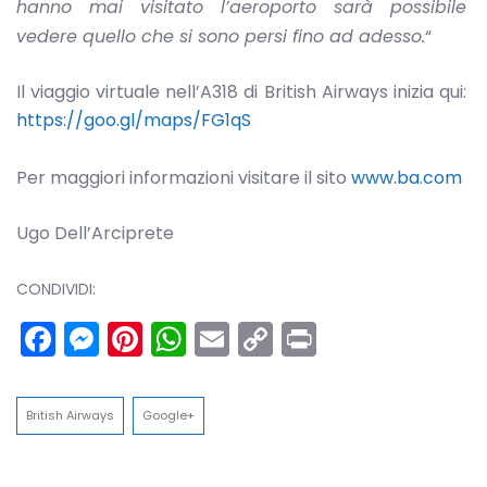
hanno mai visitato l’aeroporto sarà possibile
vedere quello che si sono persi fino ad adesso.
“
Il viaggio virtuale nell’A318 di British Airways inizia qui:
https://goo.gl/maps/FG1qS
Per maggiori informazioni visitare il sito
www.ba.com
Ugo Dell’Arciprete
CONDIVIDI:
Facebook
Messenger
Pinterest
WhatsApp
Email
Copy
Print
Link
British Airways
Google+