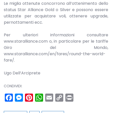
Le miglia ottenute concorrono all’ottenimento dello
status Star Alliance Gold o Silver e possono essere
utilizzate per acquistare voli, ottenere upgrade,
pernottamenti ecc.
Per ulteriori informazioni consultare
www.staralliance.com o, in particolare per le tariffe
Giro del Mondo,
www.staralliance.com/en/fares/round-the-world-
fare/.
Ugo Dell’Arciprete
CONDIVIDI:
Facebook
Messenger
Pinterest
WhatsApp
Email
Copy
Print
Link