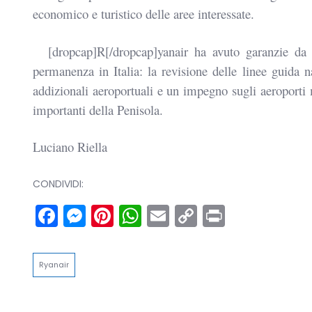
economico e turistico delle aree interessate.
[dropcap]R[/dropcap]yanair ha avuto garanzie da p
permanenza in Italia: la revisione delle linee guida na
addizionali aeroportuali e un impegno sugli aeroporti m
importanti della Penisola.
Luciano Riella
CONDIVIDI:
Facebook
Messenger
Pinterest
WhatsApp
Email
Copy
Print
Link
Ryanair