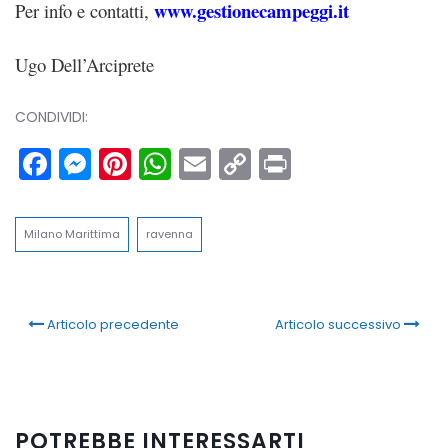
www.gestionecampeggi.it
Per info e contatti,
Ugo Dell’Arciprete
CONDIVIDI:
Facebook
Messenger
Pinterest
WhatsApp
Email
Copy
Print
Link
Milano Marittima
ravenna
Articolo precedente
Articolo successivo
POTREBBE INTERESSARTI