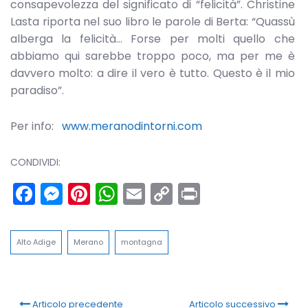
consapevolezza del significato di “felicità”. Christine
Lasta riporta nel suo libro le parole di Berta: “Quassù
alberga la felicità… Forse per molti quello che
abbiamo qui sarebbe troppo poco, ma per me è
davvero molto: a dire il vero è tutto. Questo è il mio
paradiso”.
Per info:
www.meranodintorni.com
CONDIVIDI:
Facebook
Messenger
Pinterest
WhatsApp
Email
Copy
Print
Link
Alto Adige
Merano
montagna
Articolo precedente
Articolo successivo