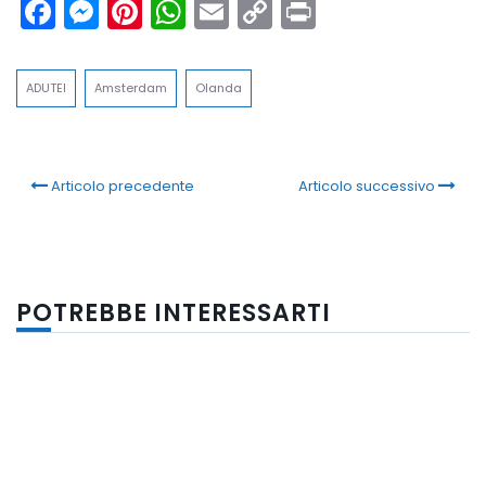
Facebook
Messenger
Pinterest
WhatsApp
Email
Copy
Print
Link
ADUTEI
Amsterdam
Olanda
Articolo precedente
Articolo successivo
POTREBBE INTERESSARTI