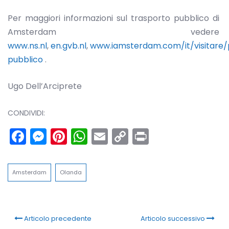
Per maggiori informazioni sul trasporto pubblico di
Amsterdam vedere
www.ns.nl
,
en.gvb.nl
,
www.iamsterdam.com/it/visitare/p
pubblico
.
Ugo Dell’Arciprete
CONDIVIDI:
Facebook
Messenger
Pinterest
WhatsApp
Email
Copy
Print
Link
Amsterdam
Olanda
Articolo precedente
Articolo successivo