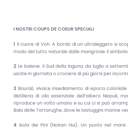
I NOSTRI COUPS DE COEUR SPECIALI
1
Il cuore di Voh. A bordo di un ultraleggero si sc
modo del tutto naturale dalle mangrovie: il simbolo
2
Le balene. Il Sud della laguna, da luglio a settem
uscite in giornata o crociere di più giorni per incontr
3
Bourail, vivace insediamento di epoca colonial
distilleria di olio essenziale dell’albero Niaouli
riproduce un volto umano e su cui ci si può arramp
Baia delle Tartarughe, dove le testuggini marine v
4
Isola dei Pini (Nokan Hui). Un punto nel mare 