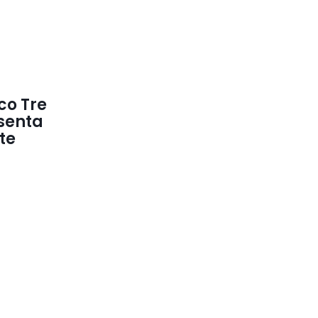
ico Tre
senta
ate