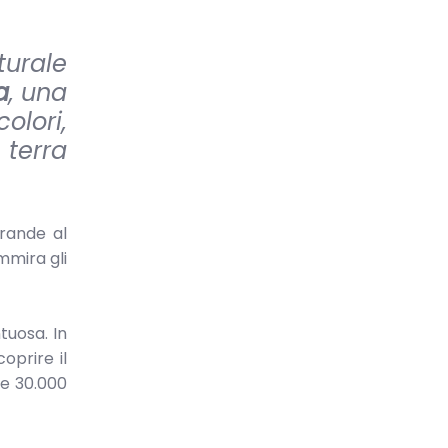
turale
a
, una
olori,
 terra
grande al
mmira gli
tuosa. In
oprire il
re 30.000