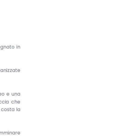
egnato in
ganizzate
eo e una
occia che
 costa la
camminare