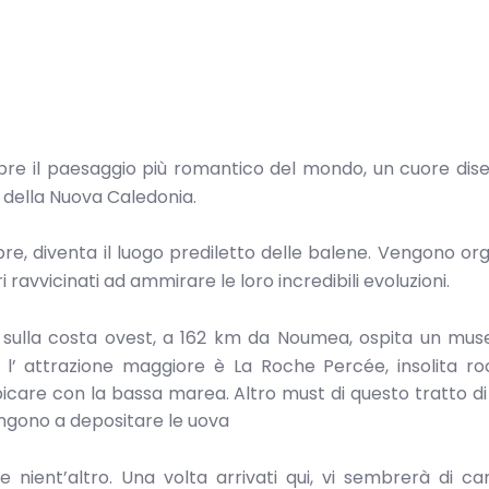
opre il paesaggio più romantico del mondo, un cuore dis
 della Nuova Caledonia.
bre, diventa il luogo prediletto delle balene. Vengono or
i ravvicinati ad ammirare le loro incredibili evoluzioni.
e sulla costa ovest, a 162 km da Noumea, ospita un mus
, ma l’ attrazione maggiore è La Roche Percée, insolita r
icare con la bassa marea. Altro must di questo tratto di
engono a depositare le uova
e nient’altro. Una volta arrivati qui, vi sembrerà di 