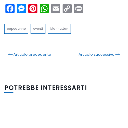
Facebook
Messenger
Pinterest
WhatsApp
Email
Copy
Print
Link
capodanno
eventi
Manhattan
Articolo precedente
Articolo successivo
POTREBBE INTERESSARTI