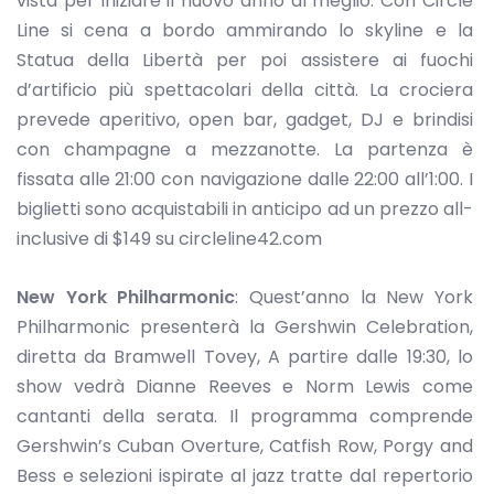
vista per iniziare il nuovo anno al meglio. Con Circle
Line si cena a bordo ammirando lo skyline e la
Statua della Libertà per poi assistere ai fuochi
d’artificio più spettacolari della città. La crociera
prevede aperitivo, open bar, gadget, DJ e brindisi
con champagne a mezzanotte. La partenza è
fissata alle 21:00 con navigazione dalle 22:00 all’1:00. I
biglietti sono acquistabili in anticipo ad un prezzo all-
inclusive di $149 su circleline42.com
New York Philharmonic
: Quest’anno la New York
Philharmonic presenterà la Gershwin Celebration,
diretta da Bramwell Tovey, A partire dalle 19:30, lo
show vedrà Dianne Reeves e Norm Lewis come
cantanti della serata. Il programma comprende
Gershwin’s Cuban Overture, Catfish Row, Porgy and
Bess e selezioni ispirate al jazz tratte dal repertorio