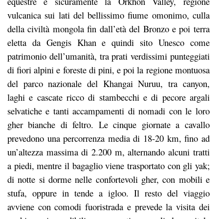
equestre è sicuramente la Orkhon Valley, regione
vulcanica sui lati del bellissimo fiume omonimo, culla
della civiltà mongola fin dall’età del Bronzo e poi terra
eletta da Gengis Khan e quindi sito Unesco come
patrimonio dell’umanità, tra prati verdissimi punteggiati
di fiori alpini e foreste di pini, e poi la regione montuosa
del parco nazionale del Khangai Nuruu, tra canyon,
laghi e cascate ricco di stambecchi e di pecore argali
selvatiche e tanti accampamenti di nomadi con le loro
gher bianche di feltro. Le cinque giornate a cavallo
prevedono una percorrenza media di 18-20 km, fino ad
un’altezza massima di 2.200 m, alternando alcuni tratti
a piedi, mentre il bagaglio viene trasportato con gli yak;
di notte si dorme nelle confortevoli gher, con mobili e
stufa, oppure in tende a igloo. Il resto del viaggio
avviene con comodi fuoristrada e prevede la visita dei