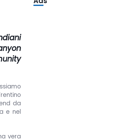
Ads
ndiani
canyon
unity
ossiamo
Trentino
-end da
a e nel
una vera