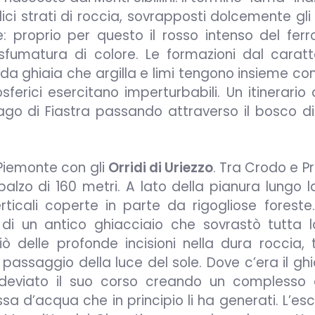
ici strati di roccia, sovrapposti dolcemente gli 
ale: proprio per questo il rosso intenso del ferr
sfumatura di colore. Le formazioni dal caratte
e da ghiaia che argilla e limi tengono insieme co
ferici esercitano imperturbabili. Un itinerario
ago di Fiastra passando attraverso il bosco di
 Piemonte con gli
Orridi di Uriezzo
. Tra Crodo e P
lzo di 160 metri. A lato della pianura lungo l
rticali coperte in parte da rigogliose foreste.
i un antico ghiacciaio che sovrastò tutta la
ò delle profonde incisioni nella dura roccia, t
 passaggio della luce del sole. Dove c’era il gh
 deviato il suo corso creando un complesso 
ssa d’acqua che in principio li ha generati. L’es