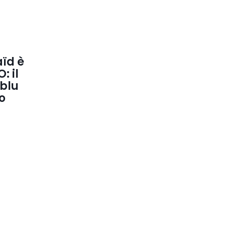
aïd è
: il
 blu
o