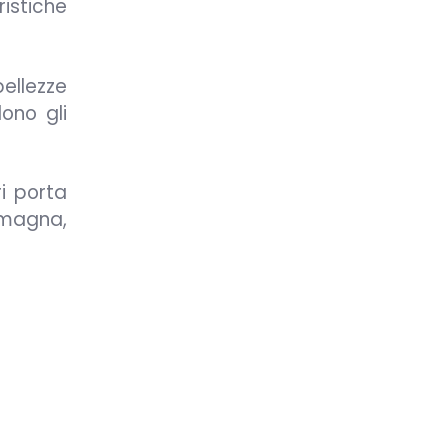
istiche
ellezze
ono gli
i porta
Romagna,