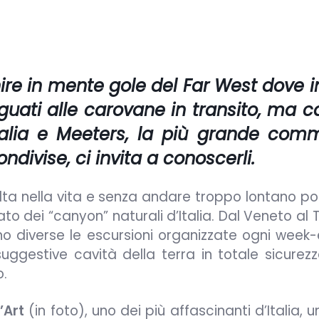
nire in mente gole del Far West dove i
guati alle carovane in transito, ma 
talia e
Meeters
, la più grande comm
ndivise, ci invita a conoscerli.
lta nella vita e senza andare troppo lontano p
to dei “canyon” naturali d’Italia. Dal Veneto al 
o diverse le escursioni organizzate ogni week
uggestive cavità della terra in totale sicurezz
o.
’Art
(in foto), uno dei più affascinanti d’Italia, 