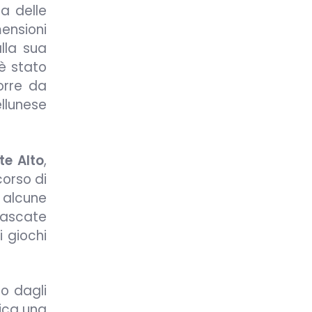
a delle
ensioni
lla sua
 è stato
orre da
ellunese
te Alto
,
orso di
, alcune
cascate
i giochi
to dagli
dica una