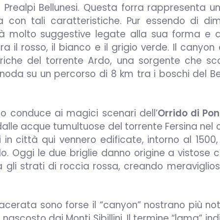
 Prealpi Bellunesi. Questa forra rappresenta un
 con tali caratteristiche. Pur essendo di dim
ità molto suggestive legate alla sua forma e a
 il rosso, il bianco e il grigio verde. Il canyon
riche del torrente Ardo, una sorgente che sc
 snoda su un percorso di 8 km tra i boschi del B
no conduce ai magici scenari dell’
Orrido di Pon
lle acque tumultuose del torrente Fersina nel c
i in città qui vennero edificate, intorno al 1500
o. Oggi le due briglie danno origine a vistose 
 gli strati di roccia rossa, creando meraviglios
Macerata sono forse il “canyon” nostrano più no
 nascosto dai Monti Sibillini. Il termine “lama” in