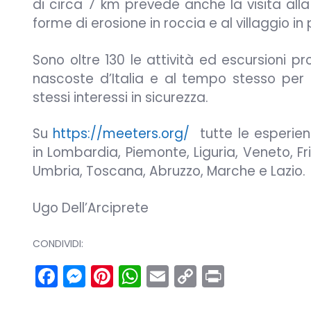
di circa 7 km prevede anche la visita all
forme di erosione in roccia e al villaggio in
Sono oltre 130 le attività ed escursioni 
nascoste d’Italia e al tempo stesso per
stessi interessi in sicurezza.
Su
https://meeters.org/
tutte le esperien
in Lombardia, Piemonte, Liguria, Veneto, Fr
Umbria, Toscana, Abruzzo, Marche e Lazio.
Ugo Dell’Arciprete
CONDIVIDI:
Facebook
Messenger
Pinterest
WhatsApp
Email
Copy
Print
Link