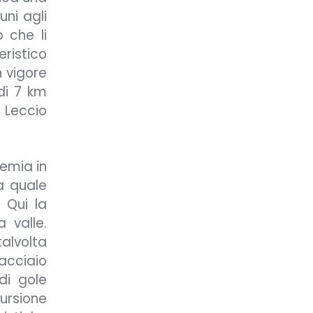
uni agli
o che li
ristico
n vigore
 di 7 km
 Leccio
remia in
a quale
 Qui la
 valle.
alvolta
iacciaio
di gole
cursione