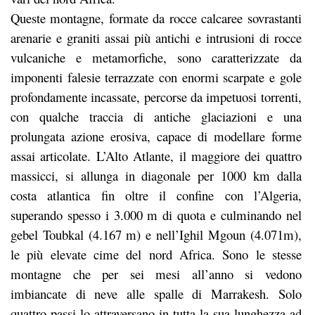
Queste montagne, formate da rocce calcaree sovrastanti
arenarie e graniti assai più antichi e intrusioni di rocce
vulcaniche e metamorfiche, sono caratterizzate da
imponenti falesie terrazzate con enormi scarpate e gole
profondamente incassate, percorse da impetuosi torrenti,
con qualche traccia di antiche glaciazioni e una
prolungata azione erosiva, capace di modellare forme
assai articolate. L’Alto Atlante, il maggiore dei quattro
massicci, si allunga in diagonale per 1000 km dalla
costa atlantica fin oltre il confine con l’Algeria,
superando spesso i 3.000 m di quota e culminando nel
gebel Toubkal (4.167 m) e nell’Ighil Mgoun (4.071m),
le più elevate cime del nord Africa. Sono le stesse
montagne che per sei mesi all’anno si vedono
imbiancate di neve alle spalle di Marrakesh. Solo
quattro passi lo attraversano in tutta la sua lunghezza ad