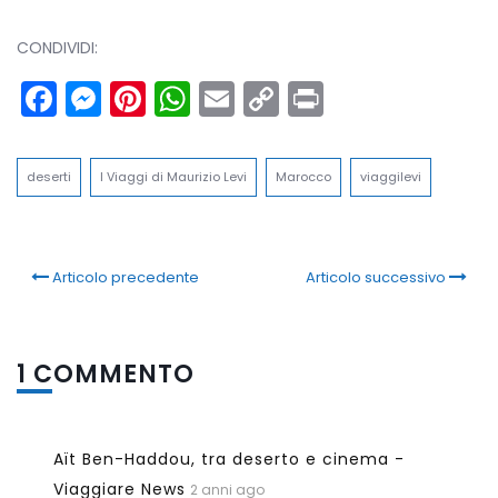
CONDIVIDI:
Facebook
Messenger
Pinterest
WhatsApp
Email
Copy
Print
Link
deserti
I Viaggi di Maurizio Levi
Marocco
viaggilevi
Articolo precedente
Articolo successivo
1 COMMENTO
Aït Ben-Haddou, tra deserto e cinema -
Viaggiare News
2 anni ago