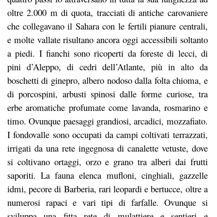
oltre 2.000 m di quota, tracciati di antiche carovaniere
che collegavano il Sahara con le fertili pianure centrali,
e molte vallate risultano ancora oggi accessibili soltanto
a piedi. I fianchi sono ricoperti da foreste di lecci, di
pini d’Aleppo, di cedri dell’Atlante, più in alto da
boschetti di ginepro, albero nodoso dalla folta chioma, e
di porcospini, arbusti spinosi dalle forme curiose, tra
erbe aromatiche profumate come lavanda, rosmarino e
timo. Ovunque paesaggi grandiosi, arcadici, mozzafiato.
I fondovalle sono occupati da campi coltivati terrazzati,
irrigati da una rete ingegnosa di canalette vetuste, dove
si coltivano ortaggi, orzo e grano tra alberi dai frutti
saporiti. La fauna elenca mufloni, cinghiali, gazzelle
idmi, pecore di Barberia, rari leopardi e bertucce, oltre a
numerosi rapaci e vari tipi di farfalle. Ovunque si
sviluppa una fitta rete di mulattiere e sentieri e