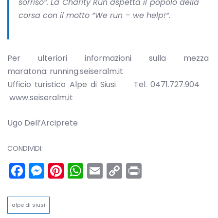
sorriso“. La Charity Run aspetta il popolo della
corsa con il motto “
We run – we help
!“.
Per ulteriori informazioni sulla mezza
maratona: running.seiseralm.it
Ufficio turistico Alpe di Siusi Tel. 0471.727.904
www.seiseralm.it
Ugo Dell’Arciprete
CONDIVIDI:
Facebook
Messenger
Pinterest
WhatsApp
Email
Copy
Print
Link
alpe di siusi