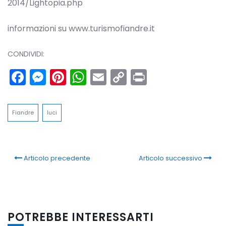
2014/Lightopia.php
informazioni su www.turismofiandre.it
CONDIVIDI:
Facebook
Messenger
Pinterest
WhatsApp
Email
Copy
Print
Link
Fiandre
luci
Articolo precedente
Articolo successivo
POTREBBE INTERESSARTI