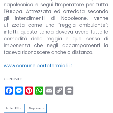
napoleonica e seguì l’Imperatore per tutta
l’Europa. Attrezzata ed arredata secondo
gli intendimenti di Napoleone, venne
utilizzata come una “reggia ambulante”;
infatti, questa tenda doveva avere tutte le
comodità della reggia e quel senso di
imponenza che negli accampamenti la
faceva riconoscere anche a distanza.
www.comune.portoferraio.li.it
CONDIVIDI:
Facebook
Messenger
Pinterest
WhatsApp
Email
Copy
Print
Link
Isola d'Elba
Napoleone