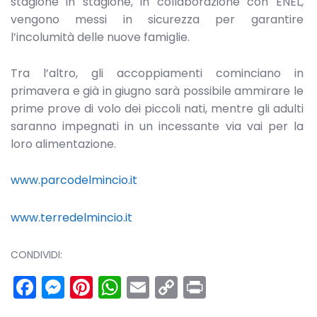
stagione in stagione, in collaborazione con ENEL,
vengono messi in sicurezza per garantire
l’incolumità delle nuove famiglie.
Tra l’altro, gli accoppiamenti cominciano in
primavera e già in giugno sarà possibile ammirare le
prime prove di volo dei piccoli nati, mentre gli adulti
saranno impegnati in un incessante via vai per la
loro alimentazione.
www.parcodelmincio.it
www.terredelmincio.it
CONDIVIDI:
Facebook
Messenger
Pinterest
WhatsApp
Email
Copy
Print
Link