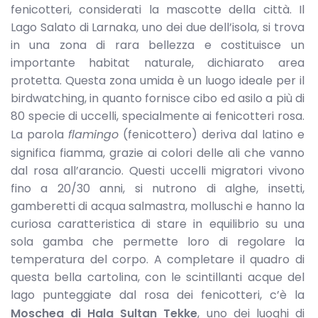
fenicotteri, considerati la mascotte della città. Il
Lago Salato di Larnaka, uno dei due dell’isola, si trova
in una zona di rara bellezza e costituisce un
importante habitat naturale, dichiarato area
protetta. Questa zona umida è un luogo ideale per il
birdwatching, in quanto fornisce cibo ed asilo a più di
80 specie di uccelli, specialmente ai fenicotteri rosa.
La parola
flamingo
(fenicottero) deriva dal latino e
significa fiamma, grazie ai colori delle ali che vanno
dal rosa all’arancio. Questi uccelli migratori vivono
fino a 20/30 anni, si nutrono di alghe, insetti,
gamberetti di acqua salmastra, molluschi e hanno la
curiosa caratteristica di stare in equilibrio su una
sola gamba che permette loro di regolare la
temperatura del corpo. A completare il quadro di
questa bella cartolina, con le scintillanti acque del
lago punteggiate dal rosa dei fenicotteri, c’è la
Moschea di Hala Sultan Tekke
, uno dei luoghi di