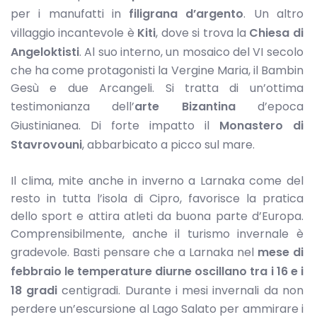
per i manufatti in
filigrana d’argento
. Un altro
villaggio incantevole è
Kiti
, dove si trova la
C
hiesa di
Angeloktisti
. Al suo interno, un mosaico del VI secolo
che ha come protagonisti la Vergine Maria, il Bambin
Gesù e due Arcangeli. Si tratta di un’ottima
testimonianza dell’
arte Bizantina
d’epoca
Giustinianea. Di forte impatto il
Monastero di
Stavrovouni
, abbarbicato a picco sul mare.
Il clima, mite anche in inverno a Larnaka come del
resto in tutta l’isola di Cipro, favorisce la pratica
dello sport e attira atleti da buona parte d’Europa.
Comprensibilmente, anche il turismo invernale è
gradevole. Basti pensare che a Larnaka nel
mese di
febbraio le temperature diurne oscillano tra i 16 e i
18 gradi
centigradi. Durante i mesi invernali da non
perdere un’escursione al Lago Salato per ammirare i