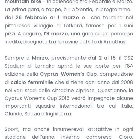
mountain bike
– in calendario tra Febbraio e Marzo.
La prima gara, a tappe, è l’ Afxentia, in programma
dal 26 febbraio al 1 marzo
e che termina nel
pittoresco villaggio di Lefkara, famoso per i suoi
pizzi. A seguire, l’
8 marzo
, una gara su un percorso
inedito, disegnato tra le rovine del sito di Amathus.
Sempre a
Marzo
, precisamente
dal 2 al 15
, il GSZ
Stadium di Larnaka aprirà le sue porte per l’8^
edizione della
Cyprus Women’s Cup
, competizione
di
calcio femminile
che si tiene ogni anno dal 2008
nei vari stadi delle cittadine cipriote. Quest’anno, la
Cyprus Wonen’s Cup 2015 vedrà impegnate alcune
importanti squadre internazionali tra cui Italia,
Olanda, Scozia e Inghilterra.
Sport, ma anche innumerevoli attrattive in ogni
stagione dell’anno, inverno compreso. Cipro,