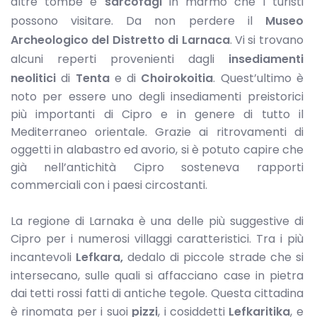
altre tombe e
sarcofagi
in marmo che i turisti
possono visitare. Da non perdere il
Museo
Archeologico del Distretto di Larnaca
. Vi si trovano
alcuni reperti provenienti dagli
insediamenti
neolitici
di
Tenta
e di
Choirokoitia
. Quest’ultimo è
noto per essere uno degli insediamenti preistorici
più importanti di Cipro e in genere di tutto il
Mediterraneo orientale. Grazie ai ritrovamenti di
oggetti in alabastro ed avorio, si è potuto capire che
già nell’antichità Cipro sosteneva rapporti
commerciali con i paesi circostanti.
La regione di Larnaka è una delle più suggestive di
Cipro per i numerosi villaggi caratteristici. Tra i più
incantevoli
Lefkara,
dedalo di piccole strade che si
intersecano, sulle quali si affacciano case in pietra
dai tetti rossi fatti di antiche tegole. Questa cittadina
è rinomata per i suoi
pizzi
, i cosiddetti
Lefkaritika
, e