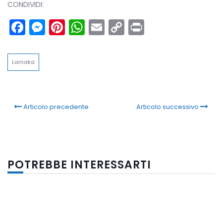
CONDIVIDI:
Facebook
Messenger
Pinterest
WhatsApp
Email
Copy
Print
Link
Larnaka
Articolo precedente
Articolo successivo
POTREBBE INTERESSARTI