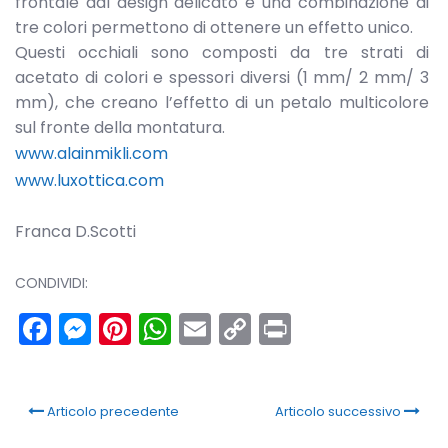
frontale dal design delicato e una combinazione di
tre colori permettono di ottenere un effetto unico.
Questi occhiali sono composti da tre strati di
acetato di colori e spessori diversi (1 mm/ 2 mm/ 3
mm), che creano l’effetto di un petalo multicolore
sul fronte della montatura.
www.alainmikli.com
www.luxottica.com
Franca D.Scotti
CONDIVIDI:
Facebook
Messenger
Pinterest
WhatsApp
Email
Copy
Print
Link
Articolo precedente
Articolo successivo