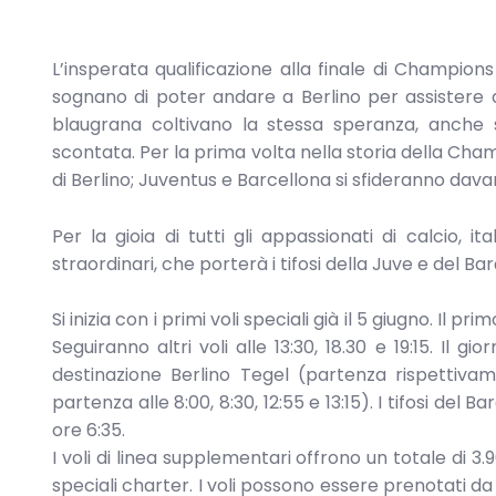
L’insperata qualificazione alla finale di Champions 
sognano di poter andare a Berlino per assistere da
blaugrana coltivano la stessa speranza, anche 
scontata. Per la prima volta nella storia della Cham
di Berlino; Juventus e Barcellona si sfideranno davan
Per la gioia di tutti gli appassionati di calcio, 
straordinari, che porterà i tifosi della Juve e del Ba
Si inizia con i primi voli speciali già il 5 giugno. Il 
Seguiranno altri voli alle 13:30, 18.30 e 19:15. Il
destinazione Berlino Tegel (partenza rispettivam
partenza alle 8:00, 8:30, 12:55 e 13:15). I tifosi del
ore 6:35.
I voli di linea supplementari offrono un totale di 3.
speciali charter. I voli possono essere prenotati da