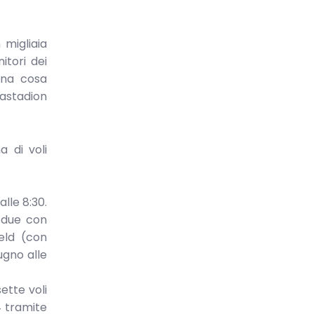
 migliaia
itori dei
una cosa
iastadion
a di voli
alle 8:30.
o due con
feld (con
iugno alle
ette voli
4 tramite