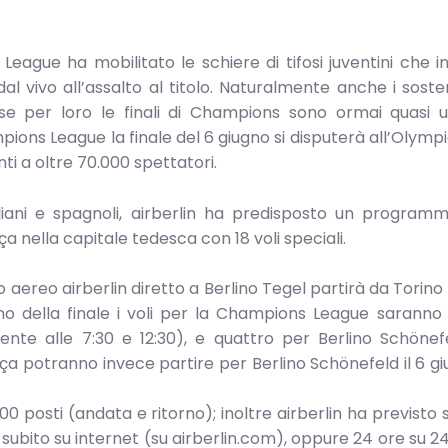
League ha mobilitato le schiere di tifosi juventini che in
l vivo all’assalto al titolo. Naturalmente anche i sosten
se per loro le finali di Champions sono ormai quasi 
pions League la finale del 6 giugno si disputerà all’Olymp
ti a oltre 70.000 spettatori.
italiani e spagnoli, airberlin ha predisposto un programm
rça nella capitale tedesca con 18 voli speciali.
primo aereo airberlin diretto a Berlino Tegel partirà da Torino 
 giorno della finale i voli per la Champions League sarann
ente alle 7:30 e 12:30), e quattro per Berlino Schöne
 Barça potranno invece partire per Berlino Schönefeld il 6 g
900 posti (andata e ritorno); inoltre airberlin ha previsto s
 subito su internet (su airberlin.com), oppure 24 ore su 2