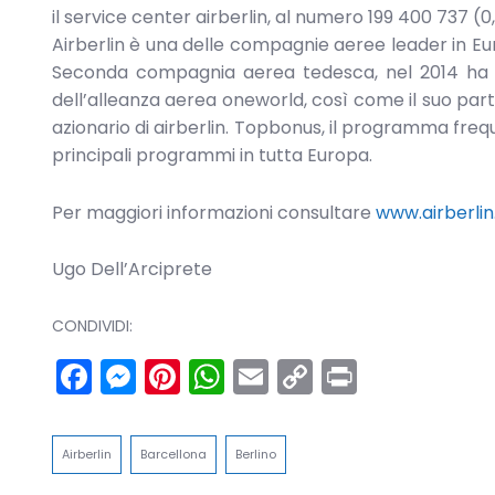
il service center airberlin, al numero 199 400 737 (0
Airberlin è una delle compagnie aeree leader in Euro
Seconda compagnia aerea tedesca, nel 2014 ha tr
dell’alleanza aerea oneworld, così come il suo part
azionario di airberlin. Topbonus, il programma frequen
principali programmi in tutta Europa.
Per maggiori informazioni consultare
www.airberli
Ugo Dell’Arciprete
CONDIVIDI:
Facebook
Messenger
Pinterest
WhatsApp
Email
Copy
Print
Link
Airberlin
Barcellona
Berlino