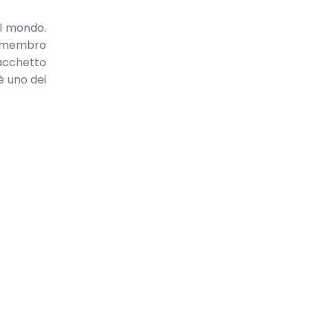
il mondo.
è membro
pacchetto
 è uno dei