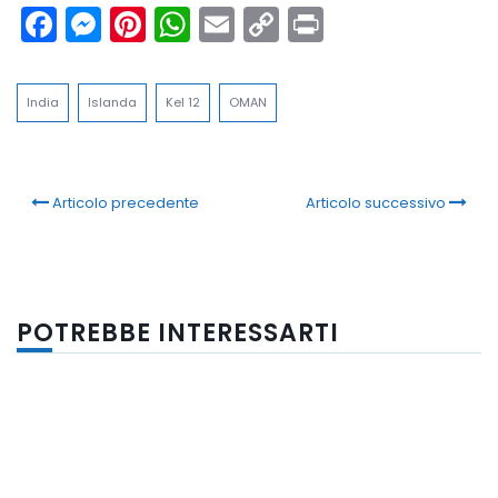
Facebook
Messenger
Pinterest
WhatsApp
Email
Copy
Print
Link
India
Islanda
Kel 12
OMAN
Articolo precedente
Articolo successivo
POTREBBE INTERESSARTI