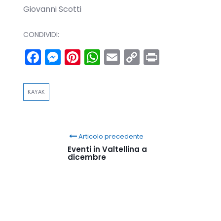
Giovanni Scotti
CONDIVIDI:
Facebook
Messenger
Pinterest
WhatsApp
Email
Copy
Print
Link
KAYAK
Articolo precedente
Eventi in Valtellina a
dicembre