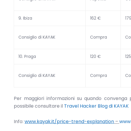
9. Ibiza
162 €
17
Consiglio di KAYAK
Compra
Co
10. Praga
120 €
12
Consiglio di KAYAK
Compra
Co
Per maggiori informazioni su quando convenga pren
possibile consultare il
Travel Hacker Blog di KAYAK
Info:
www.kayak.it/price-trend-explanation
–
www.