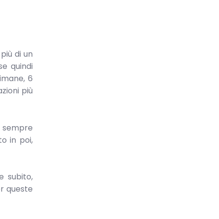
 più di un
se quindi
timane, 6
azioni più
e sempre
 in poi,
 subito,
er queste