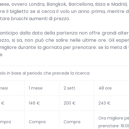
Paese, ovvero Londra, Bangkok, Barcellona, Ibiza e Madrid, l
e il biglietto se si cerca il volo un anno prima, mentre 
are bruschi aumenti di prezzo.
 anticipo dalla data della partenza non offre grandi alter
zo, si sa, non può che salire nelle ultime ore. Gli espert
gliore durante la giornata per prenotare: se la meta di 
e.
volo in base al periodo che precede la ricerca:
mesi
1 mese
2 sett.
48 ore
2 €
146 €
200 €
243 €
Ora migliore pe
mpra
Compra
Compra
prenotare: 16:0