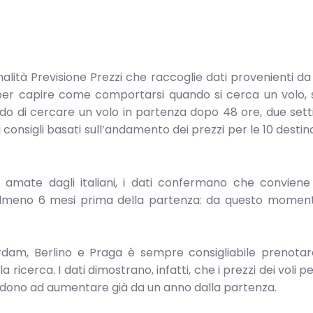
ionalità Previsione Prezzi che raccoglie dati provenienti da
 per capire come comportarsi quando si cerca un volo, 
do di cercare un volo in partenza dopo 48 ore, due set
i consigli basati sull’andamento dei prezzi per le 10 destin
ù amate dagli italiani, i dati confermano che convien
 almeno 6 mesi prima della partenza: da questo momento
rdam, Berlino e Praga è sempre consigliabile prenotare
ricerca. I dati dimostrano, infatti, che i prezzi dei voli p
, tendono ad aumentare già da un anno dalla partenza.