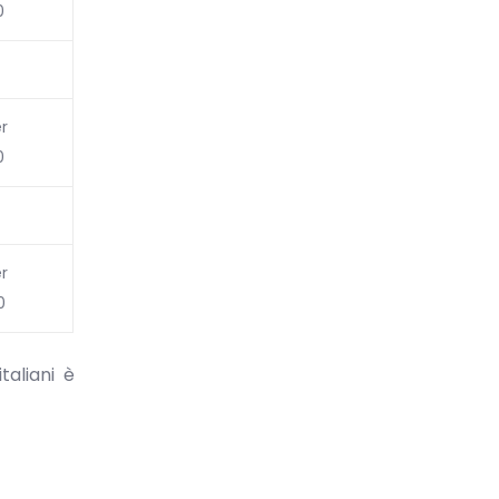
0
r
0
r
0
taliani è