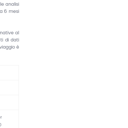
e analisi
da 6 mesi
native al
i di dati
viaggio è
r
0