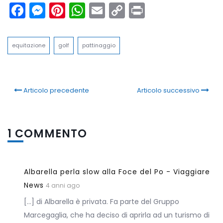
Facebook
Messenger
Pinterest
WhatsApp
Email
Copy
Print
Link
equitazione
golf
pattinaggio
Articolo precedente
Articolo successivo
1 COMMENTO
Albarella perla slow alla Foce del Po - Viaggiare
News
4 anni ago
[…] di Albarella è privata. Fa parte del Gruppo
Marcegaglia, che ha deciso di aprirla ad un turismo di