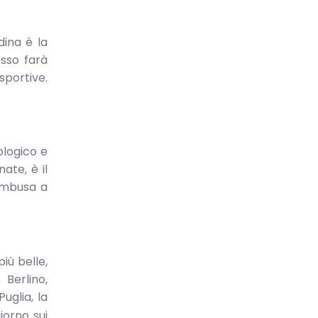
dina è la
osso farà
sportive.
ologico e
ate, è il
cambusa a
iù belle,
 Berlino,
glia, la
giorno sui