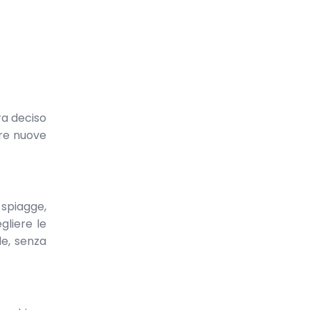
ra deciso
are nuove
 spiagge,
egliere le
le, senza