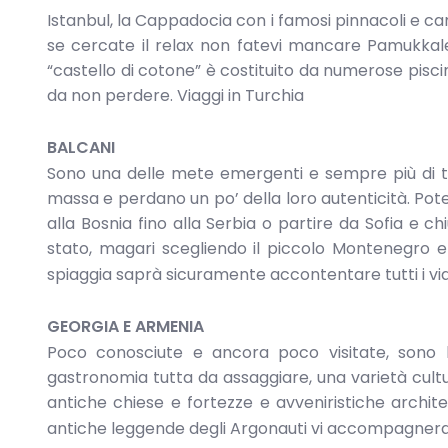
Istanbul, la Cappadocia con i famosi pinnacoli e cami
se cercate il relax non fatevi mancare Pamukkale,
“castello di cotone” è costituito da numerose pis
da non perdere. Viaggi in Turchia
BALCANI
Sono una delle mete emergenti e sempre più di te
massa e perdano un po’ della loro autenticità. Pote
alla Bosnia fino alla Serbia o partire da Sofia e c
stato, magari scegliendo il piccolo Montenegro e 
spiaggia saprà sicuramente accontentare tutti i via
GEORGIA E ARMENIA
Poco conosciute e ancora poco visitate, sono l
gastronomia tutta da assaggiare, una varietà cultural
antiche chiese e fortezze e avveniristiche archite
antiche leggende degli Argonauti vi accompagneran