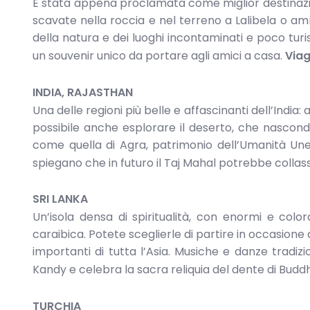
É stata appena proclamata come miglior destinazio
scavate nella roccia e nel terreno a Lalibela o a
della natura e dei luoghi incontaminati e poco turis
un souvenir unico da portare agli amici a casa.
Viag
INDIA, RAJASTHAN
Una delle regioni più belle e affascinanti dell’India
possibile anche esplorare il deserto, che nascon
come quella di Agra, patrimonio dell’Umanità Unesc
spiegano che in futuro il Taj Mahal potrebbe collas
SRI LANKA
Un’isola densa di spiritualità, con enormi e colo
caraibica. Potete sceglierle di partire in occasione
importanti di tutta l’Asia. Musiche e danze tradizi
Kandy e celebra la sacra reliquia del dente di Budd
TURCHIA