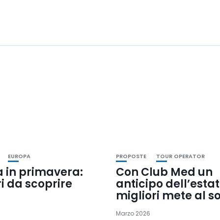
EUROPA
PROPOSTE
TOUR OPERATOR
a in primavera:
Con Club Med un
ri da scoprire
anticipo dell’estat
migliori mete al s
Marzo 2026