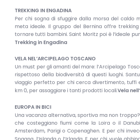
TREKKING IN ENGADINA
Per chi sogna di sfuggire dalla morsa del caldo m
meta ideale. Il gruppo del Bernina offre trekking
tornare tutti bambini. Saint Moritz poi è l’ideale p
Trekking in Engadina
VELA NEL’ARCIPELAGO TOSCANO
Un must per gli amanti del mare: l’Arcipelago Toscan
rispettoso della biodiversità di questi luoghi. Sant
viaggio perfetto per chi cerca divertimento, tuffi 
km 0, per assaggiare i tanti prodotti locali.
Vela nel
EUROPA IN BICI
Una vacanza alternativa, sportiva ma non troppo? Sce
che costeggiano fiumi come la Loira o il Danubio
Amsterdam, Parigi o Copenaghen. E per chi invec
Spagna, l’Islanda o l’Irlanda. E per chi vuole abbin