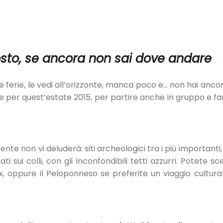
osto, se ancora non sai dove andare
e ferie, le vedi all’orizzonte, manca poco e… non hai anco
e per quest’estate 2015, per partire anche in gruppo e f
nte non vi deluderà: siti archeologici tra i più importanti,
ti sui colli, con gli inconfondibili tetti azzurri. Potete sc
x, oppure il Peloponneso se preferite un viaggio cultura