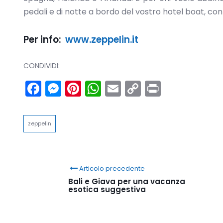
pedali e di notte a bordo del vostro hotel boat, con
Per info:
www.zeppelin.it
CONDIVIDI:
Facebook
Messenger
Pinterest
WhatsApp
Email
Copy
Print
Link
zeppelin
Articolo precedente
Bali e Giava per una vacanza
esotica suggestiva