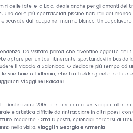
ni delle fate, e la Licia, ideale anche per gli amanti del tr
 una delle più spettacolari piscine naturali del mondo.
cine scavate dall’acqua nel marmo bianco. Un capolavoro
ndenza. Da visitare prima che diventino oggetto del t
te optare per un tour itinerante, spostandovi in bus dall
hiudere il viaggio a Salonicco. O dedicare più tempo ad u
le sue baie o l’Albania, che tra trekking nella natura e
ggiatori.
Viaggi nei Balcani
e destinazioni 2015 per chi cerca un viaggio alternat
e e artistica difficile da rintracciare in altri paesi, con 
tture moderne. Città rupestri, splendidi percorsi di trek
no nella visita.
Viaggi in Georgia e Armenia