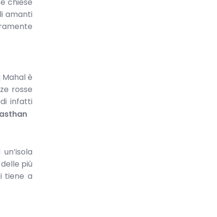
se chiese
li amanti
curamente
j Mahal è
zze rosse
i infatti
jasthan
 un’isola
delle più
i tiene a