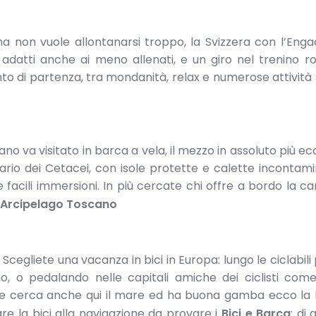
a non vuole allontanarsi troppo, la Svizzera con l’Enga
 adatti anche ai meno allenati, e un giro nel trenino r
unto di partenza, tra mondanità, relax e numerose attività 
o va visitato in barca a vela, il mezzo in assoluto più ec
uario dei Cetacei, con isole protette e calette incontamin
e facili immersioni. In più cercate chi offre a bordo la 
l’Arcipelago Toscano
gliete una vacanza in bici in Europa: lungo le ciclabili p
, o pedalando nelle capitali amiche dei ciclisti come
e cerca anche qui il mare ed ha buona gamba ecco la Pu
are la bici alla navigazione da provare i
Bici e Barca
: di 