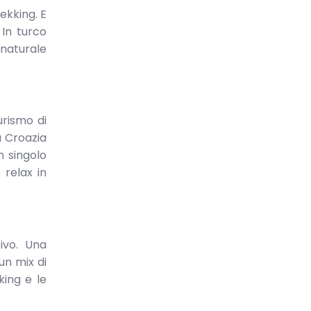
ekking. E
 In turco
 naturale
urismo di
a Croazia
n singolo
 relax in
ivo. Una
un mix di
king e le