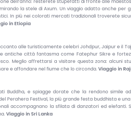
ne dell’anno: resterete stupefatti di fronte alle maesto
mmirando la stele di Axum. Un viaggio adatto anche per g
tici. In più nei colorati mercati tradizionali troverete si
gio in Etiopia
: accanto alle turisticamente celebri Johdpur, Jaipur e il Ta
de antiche città fantasma come Fatephur Sikre e forte
o. Meglio affrettarsi a visitare questa zona: alcuni stud
sare e affondare nel fiume che lo circonda.
Viaggio in Ra
rati Buddha, e spiagge dorate che la rendono simile ad
 del Perahera Festival, la più grande festa buddhista e una 
onali accompagnano la sfilata di danzatori ed elefanti. S
ha.
Viaggio in Sri Lanka