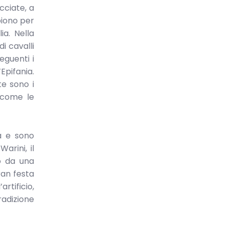
cciate, a
piono per
ia. Nella
i cavalli
eguenti i
Epifania.
te sono i
, come le
ta e sono
arini, il
o da una
ran festa
rtificio,
radizione