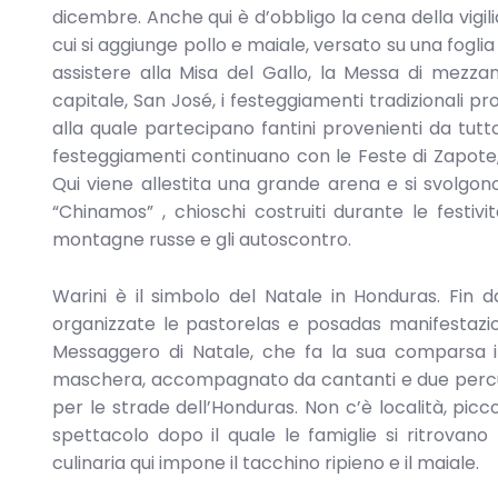
dicembre. Anche qui è d’obbligo la cena della vigili
cui si aggiunge pollo e maiale, versato su una fogli
assistere alla Misa del Gallo, la Messa di mezza
capitale, San José, i festeggiamenti tradizionali pr
alla quale partecipano fantini provenienti da tutto 
festeggiamenti continuano con le Feste di Zapote, 
Qui viene allestita una grande arena e si svolgono 
“Chinamos” , chioschi costruiti durante le festiv
montagne russe e gli autoscontro.
Warini è il simbolo del Natale in Honduras. Fin 
organizzate le pastorelas e posadas manifestazioni
Messaggero di Natale, che fa la sua comparsa il
maschera, accompagnato da cantanti e due percussi
per le strade dell’Honduras. Non c’è località, picco
spettacolo dopo il quale le famiglie si ritrovano
culinaria qui impone il tacchino ripieno e il maiale.