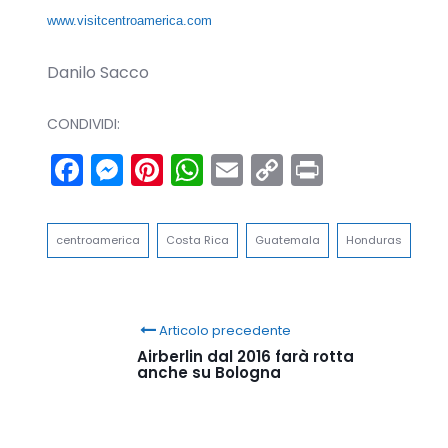
www.visitcentroamerica.com
Danilo Sacco
CONDIVIDI:
Facebook
Messenger
Pinterest
WhatsApp
Email
Copy
Print
Link
centroamerica
Costa Rica
Guatemala
Honduras
Articolo precedente
Airberlin dal 2016 farà rotta
anche su Bologna