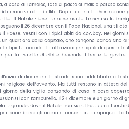
a, a base di Tamales, fatti di pasta di mais e patate schia
a di banana verde e bollito. Dopo la cena le chiese si riem
notte. Il Natale viene comunemente trascorso in famigl
oseguono il 26 dicembre con il Tope Nacional, una sfilata d
il Paese, vestiti con i tipici abiti da cowboy. Nei giorni s
un quartiere della capitale, che tengono banco sino all’
le tipiche corride. Le attrazioni principali di queste fes
ità per la vendita di cibi e bevande, i bar e le giostre
dall’inizio di dicembre le strade sono addobbate a fes
 religiose dell’avvento. Ma tutti restano in attesa del W
 giorno della vigilia danzando di casa in casa copert
onisti con tamburello. Il 24 dicembre è un giorno di g
la o grande, dove il Natale non sia atteso con i fuochi d’a
 per scambiarsi gli auguri e cenare in compagnia. La t