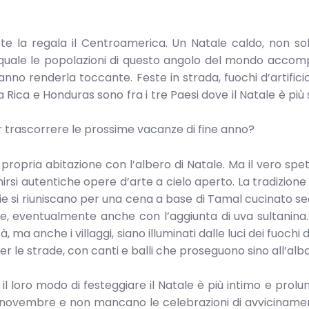
te la regala il Centroamerica. Un Natale caldo, non so
 quale le popolazioni di questo angolo del mondo acco
 sanno renderla toccante. Feste in strada, fuochi d’artifici
Rica e Honduras sono fra i tre Paesi dove il Natale è più 
r trascorrere le prossime vacanze di fine anno?
ropria abitazione con l’albero di Natale. Ma il vero spe
rsi autentiche opere d’arte a cielo aperto. La tradizione 
e si riuniscano per una cena a base di Tamal cucinato s
le, eventualmente anche con l’aggiunta di uva sultanina.
a anche i villaggi, siano illuminati dalle luci dei fuochi d’
r le strade, con canti e balli che proseguono sino all’alba
 il loro modo di festeggiare il Natale è più intimo e prolun
i novembre e non mancano le celebrazioni di avviciname