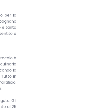
lo per la
mpagnano
o e tanta
sentito e
ttacolo è
culinaria
econdo la
 Tutto in
artificio.
.
gato. Gli
nto al 25