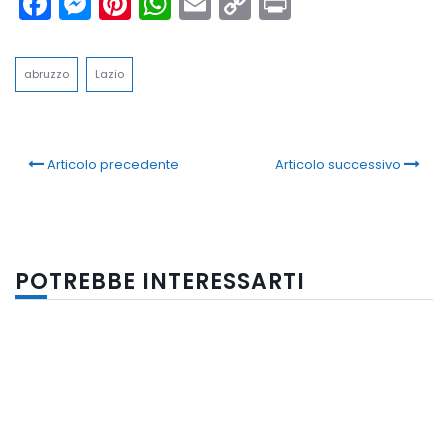
Facebook
Messenger
Pinterest
WhatsApp
Email
Copy
Print
Link
abruzzo
Lazio
Articolo precedente
Articolo successivo
POTREBBE INTERESSARTI