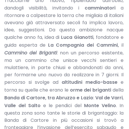
Tracciarne uno nuovo, ripulendolo dall’oblio,
dandogli visibilità, invitando i
camminatori
a
ritornare a calpestare la terra che migliaia di italiani
avevano già attraversato secoli fa implica lavoro,
idee, suggestioni. Da questa ambizione nacque
qualche anno fa, idea di
Luca Gianotti
, fondatore e
guida esperta de
La Compagnia dei Cammini,
il
Cammino dei Briganti
: non un percorso esistente,
ma un cammino che unisce vecchi sentieri e
mulattiere, in parte chiusi e abbandonati da anni,
per formarne uno nuovo da realizzare in 7 giorni. Il
percorso si svolge ad
altitudini medio-basse
e
torna su quelle che erano le
orme dei briganti
della
Banda di Cartore, tra Abruzzo e Lazio
:
Val de Varri
,
Valle del Salto
e le pendici del
Monte Velino
. In
questa zona sono tante le storie di brigantaggio: la
Banda di Cartore in più occasioni si trovò a
fronteggiare l’invasione dell’esercito sabaudo e