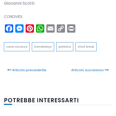
Giovanni Scotti
CONDIVIDI:
Facebook
Messenger
Pinterest
WhatsApp
Email
Copy
Print
Link
case vacanza
Homelidays
palestra
short break
Articolo precedente
Articolo successivo
POTREBBE INTERESSARTI