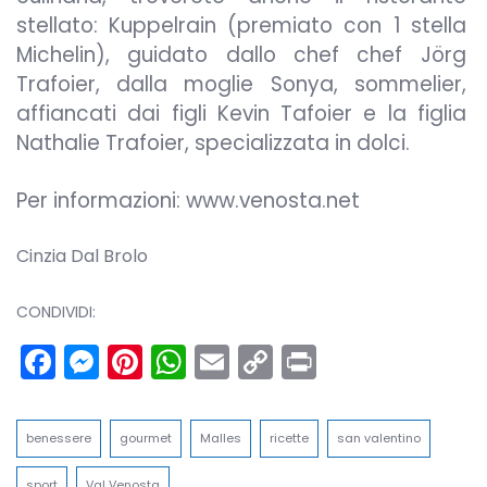
stellato: Kuppelrain (premiato con 1 stella
Michelin), guidato dallo chef chef Jörg
Trafoier, dalla moglie Sonya, sommelier,
affiancati dai figli Kevin Tafoier e la figlia
Nathalie Trafoier, specializzata in dolci.
Per informazioni: www.venosta.net
Cinzia Dal Brolo
CONDIVIDI:
Facebook
Messenger
Pinterest
WhatsApp
Email
Copy
Print
Link
benessere
gourmet
Malles
ricette
san valentino
sport
Val Venosta