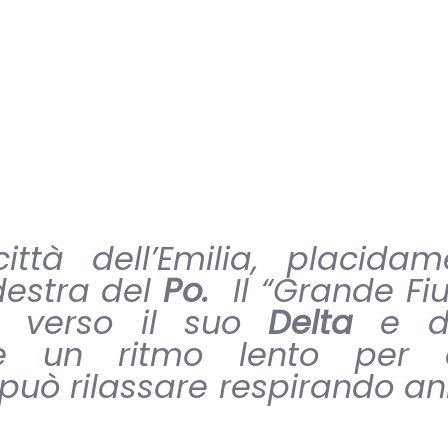
tà dell’Emilia, placidam
destra del
Po.
Il “Grande Fi
e verso il suo
Delta
e da
sce un ritmo lento per 
i può rilassare respirando an