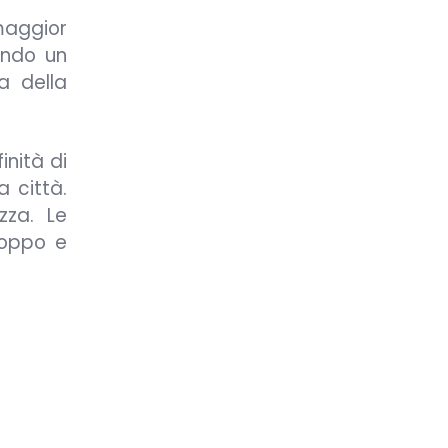
maggior
ondo un
a della
inità di
a città.
zza. Le
roppo e