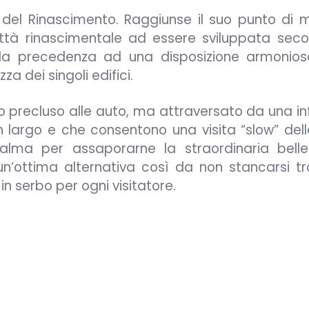
li del Rinascimento. Raggiunse il suo punto di 
città rinascimentale ad essere sviluppata sec
la precedenza ad una disposizione armonios
a dei singoli edifici.
o precluso alle auto, ma attraversato da una inf
n largo e che consentono una visita “slow” dell
calma per assaporarne la straordinaria belle
un’ottima alternativa così da non stancarsi t
n serbo per ogni visitatore.