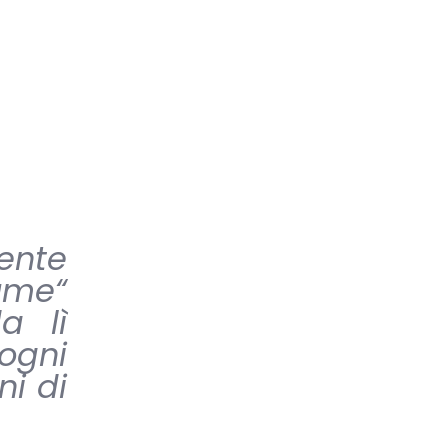
ente
ume“
 lì
ogni
ni di