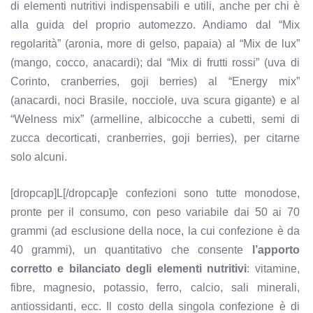
di elementi nutritivi indispensabili e utili, anche per chi è
alla guida del proprio automezzo. Andiamo dal “Mix
regolarità” (aronia, more di gelso, papaia) al “Mix de lux”
(mango, cocco, anacardi); dal “Mix di frutti rossi” (uva di
Corinto, cranberries, goji berries) al “Energy mix”
(anacardi, noci Brasile, nocciole, uva scura gigante) e al
“Welness mix” (armelline, albicocche a cubetti, semi di
zucca decorticati, cranberries, goji berries), per citarne
solo alcuni.
[dropcap]L[/dropcap]e confezioni sono tutte monodose,
pronte per il consumo, con peso variabile dai 50 ai 70
grammi (ad esclusione della noce, la cui confezione è da
40 grammi), un quantitativo che consente
l’apporto
corretto e bilanciato degli elementi nutritivi
: vitamine,
fibre, magnesio, potassio, ferro, calcio, sali minerali,
antiossidanti, ecc. Il costo della singola confezione è di