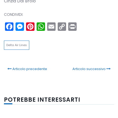
Cinzia Dal Brolo
CONDIVIDI:
Facebook
Messenger
Pinterest
WhatsApp
Email
Copy
Print
Link
Delta Air Lines
Articolo precedente
Articolo successivo
POTREBBE INTERESSARTI