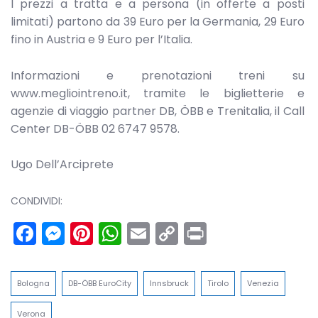
I prezzi a tratta e a persona (in offerte a posti
limitati) partono da 39 Euro per la Germania, 29 Euro
fino in Austria e 9 Euro per l’Italia.
Informazioni e prenotazioni treni su
www.megliointreno.it, tramite le biglietterie e
agenzie di viaggio partner DB, ÖBB e Trenitalia, il Call
Center DB-ÖBB 02 6747 9578.
Ugo Dell’Arciprete
CONDIVIDI:
Facebook
Messenger
Pinterest
WhatsApp
Email
Copy
Print
Link
Bologna
DB-ÖBB EuroCity
Innsbruck
Tirolo
Venezia
Verona