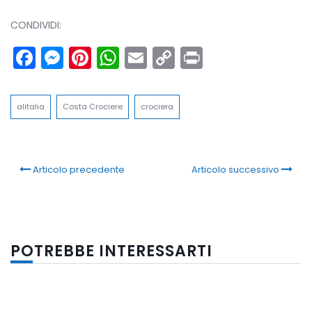
CONDIVIDI:
Facebook
Messenger
Pinterest
WhatsApp
Email
Copy
Print
Link
alitalia
Costa Crociere
crociera
Articolo precedente
Articolo successivo
POTREBBE INTERESSARTI