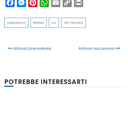
Facebook
Messenger
Pinterest
WhatsApp
Email
Copy
Print
Link
capodanno
Malles
sci
Val Venosta
Articolo precedente
Articolo successivo
POTREBBE INTERESSARTI