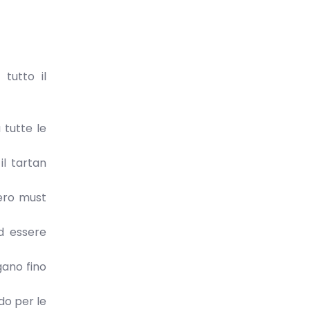
tutto il
 tutte le
il tartan
vero must
d essere
gano fino
do per le