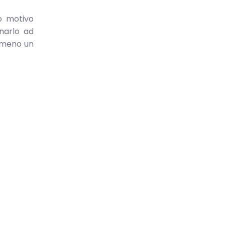
co motivo
inarlo ad
almeno un