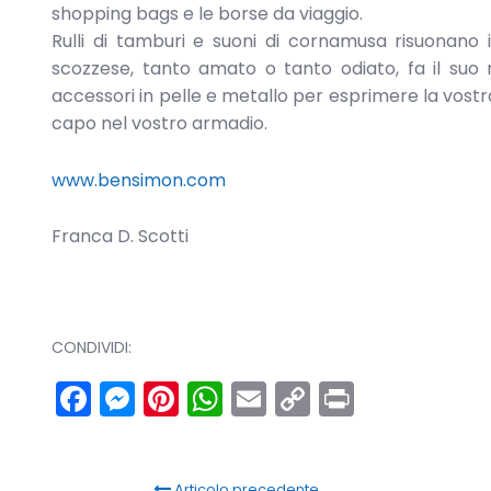
shopping bags e le borse da viaggio.
Rulli di tamburi e suoni di cornamusa risuonano in
scozzese, tanto amato o tanto odiato, fa il suo 
accessori in pelle e metallo per esprimere la vostr
capo nel vostro armadio.
www.bensimon.com
Franca D. Scotti
CONDIVIDI:
Facebook
Messenger
Pinterest
WhatsApp
Email
Copy
Print
Link
Articolo precedente