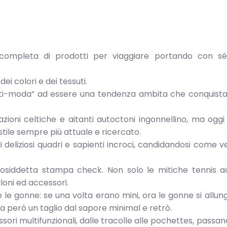
ompleta di prodotti per viaggiare portando con sé 
ei colori e dei tessuti.
“anti-moda” ad essere una tendenza ambita che conquista
ioni celtiche e aitanti autoctoni ingonnellino, ma oggi 
tile sempre più attuale e ricercato.
i deliziosi quadri e sapienti incroci, candidandosi come 
osiddetta stampa check. Non solo le mitiche tennis a
loni ed accessori.
e gonne: se una volta erano mini, ora le gonne si allun
 però un taglio dal sapore minimal e retrò.
ssori multifunzionali, dalle tracolle alle pochettes, passan