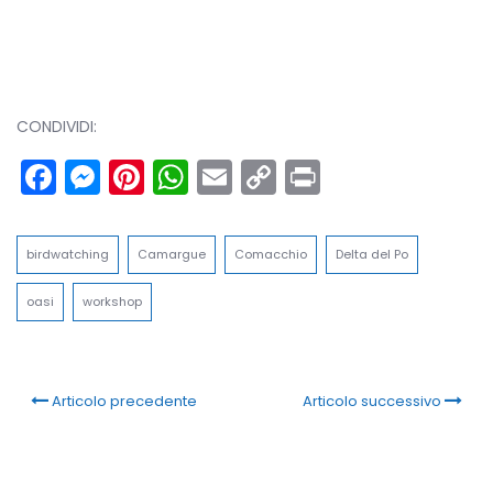
CONDIVIDI:
Facebook
Messenger
Pinterest
WhatsApp
Email
Copy
Print
Link
birdwatching
Camargue
Comacchio
Delta del Po
oasi
workshop
Articolo precedente
Articolo successivo