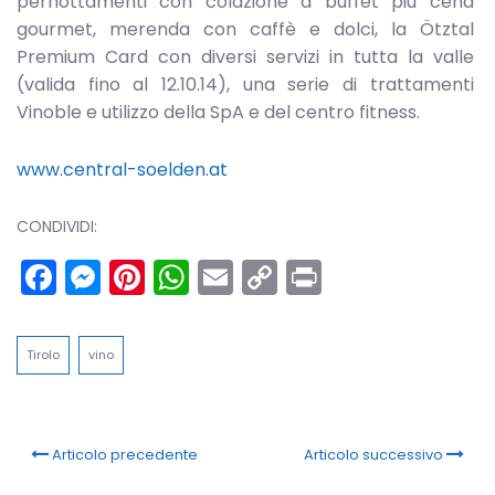
pernottamenti con colazione a buffet più cena
gourmet, merenda con caffè e dolci, la Ötztal
Premium Card con diversi servizi in tutta la valle
(valida fino al 12.10.14), una serie di trattamenti
Vinoble e utilizzo della SpA e del centro fitness.
www.central-soelden.at
CONDIVIDI:
Facebook
Messenger
Pinterest
WhatsApp
Email
Copy
Print
Link
Tirolo
vino
Articolo precedente
Articolo successivo