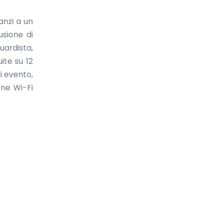
anzi a un
usione di
uardista,
uite su 12
i evento,
one Wi-Fi