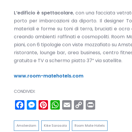
L’edificio è spettacolare
, con una facciata vetrata
porto per imbarcazioni da diporto. Il designer T
materiali e forme su toni di terra, bruciati e ocra
creando ambienti raffinati e cosmopoliti. Room M
piani, con 6 tipologie con viste mozzafiato su Amste
ristorante, lounge bar, area business, centro fitn
gratuita e TV a schermo piatto 37” via satellite.
www.room-matehotels.com
CONDIVIDI:
Facebook
Messenger
Pinterest
WhatsApp
Email
Copy
Print
Link
Amsterdam
Kike Sarasola
Room Mate Hotels