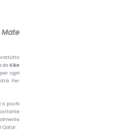
 Mate
prattutto
ta da
Kike
 per ogni
ittà. Per
l a pochi
mportante
tualmente
l Qatar.