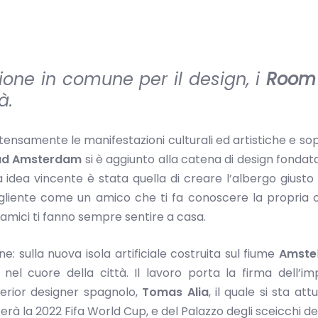
one in comune per il design, i
Room
à.
ntensamente le manifestazioni culturali ed artistiche e so
 ad Amsterdam
si è aggiunto alla catena di design fonda
idea vincente è stata quella di creare l’albergo giusto
gliente come un amico che ti fa conoscere la propria c
amici ti fanno sempre sentire a casa.
e: sulla nuova isola artificiale costruita sul fiume
Amste
el cuore della città. Il lavoro porta la firma dell’i
terior designer spagnolo,
Tomas Alia
, il quale si sta at
rà la 2022 Fifa World Cup, e del Palazzo degli sceicchi de