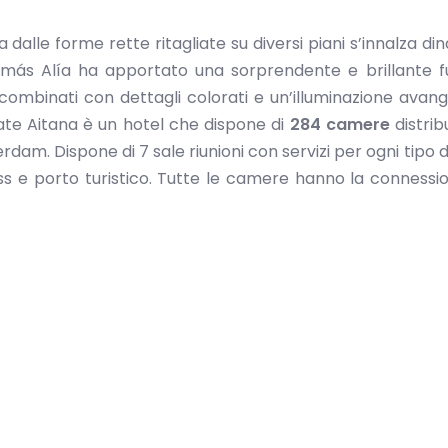
 dalle forme rette ritagliate su diversi piani s’innalza din
omás Alía ha apportato una sorprendente e brillante f
 combinati con dettagli colorati e un’illuminazione avang
ate Aitana è un hotel che dispone di
284 camere
distrib
rdam. Dispone di 7 sale riunioni con servizi per ogni tipo d
ess e porto turistico. Tutte le camere hanno la connessi